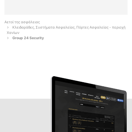
Αετοί της ασφάλειας
Κλειδαράδες, Συστήματα Ασφαλείας, Πόρτες Ασφαλείας - περιοχή
Χανίων
Group 24 Security