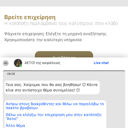
Βρείτε επιχείρηση
Η κατάταξη περιλαμβάνει τους καλύτερους στον κλάδο
Ψάχνετε επιχείρηση; Ελέγξτε τη μηχανή αναζήτησης.
Χρησιμοποιήστε την καλύτερη υπηρεσία
Αναζήτηση
ΑΕΤΟΊ της ασφάλειας
Live chat
09:09
Γεια σας. Χαίρομαι που θα σας βοηθήσω! 🙂 Κάντε
κλικ στο αντίστοιχο θέμα συνομιλίας! 🙂
Διοργανωτής της
Κατάταξη
Επικοινωνία
Ανήκω στους διακριθέντες και θέλω να παραλάβω το
κατάταξης
Διακριθέντες
Επικοινωνία
πακέτο βραβείων
BEAUTIFUL COMPANY
Λίστα όλων
Μονοπρόσωπη ΙΚΕ
των
Θέλω να ελέγξω την επιχείρηση μου στην κατάταξη
ΤΗΛ. ΕΠΙΚΟΙΝΩΝΙΑΣ:
διακριθέντων
"Αετοί"
2104128019
Μεθοδολογία
Άλλο θέμα
email:
Όροι &