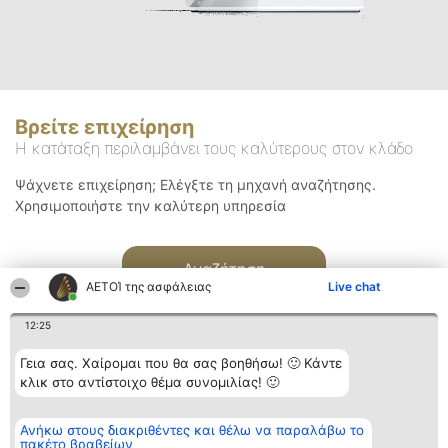
Βρείτε επιχείρηση
Η κατάταξη περιλαμβάνει τους καλύτερους στον κλάδο
Ψάχνετε επιχείρηση; Ελέγξτε τη μηχανή αναζήτησης.
Χρησιμοποιήστε την καλύτερη υπηρεσία
Αναζήτηση
ΑΕΤΟΊ της ασφάλειας
Live chat
12:25
Γεια σας. Χαίρομαι που θα σας βοηθήσω! 🙂 Κάντε
κλικ στο αντίστοιχο θέμα συνομιλίας! 🙂
Διοργανωτής της
Κατάταξη
Επικοινωνία
Ανήκω στους διακριθέντες και θέλω να παραλάβω το
κατάταξης
Διακριθέντες
Επικοινωνία
πακέτο βραβείων
BEAUTIFUL COMPANY
Λίστα όλων