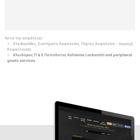
Αετοί της ασφάλειας
Κλειδαράδες, Συστήματα Ασφαλείας, Πόρτες Ασφαλείας - περιοχή
Κεφαλληνίας
Κλειδαρας Π & Ε Παπαδατος Kefalonia Locksmith and peripheral
goods services