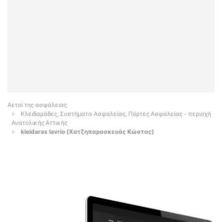
Αετοί της ασφάλειας
Κλειδαράδες, Συστήματα Ασφαλείας, Πόρτες Ασφαλείας - περιοχή
Ανατολικής Αττικής
kleidaras lavrio (Χατζηπαρασκευάς Κώστας)