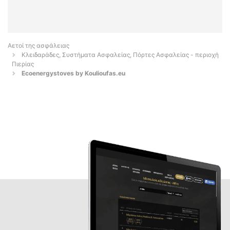
Αετοί της ασφάλειας
Κλειδαράδες, Συστήματα Ασφαλείας, Πόρτες Ασφαλείας - περιοχή
Πιερίας
Ecoenergystoves by Koulioufas.eu