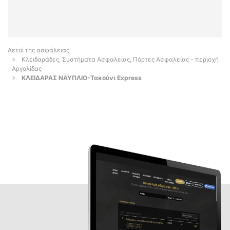
Αετοί της ασφάλειας
Κλειδαράδες, Συστήματα Ασφαλείας, Πόρτες Ασφαλείας - περιοχή
Αργολίδας
ΚΛΕΙΔΑΡΑΣ ΝΑΥΠΛΙΟ-Τακούνι Express