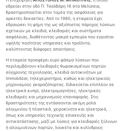
εδρεύει στην οδό Π. Τσαλδάρη 16 στα Μελίσσια,
δραστηριοποιείται στον τομέα της ασφάλειας για
αρκετές δεκαετίες. Από το 1980, η εταιρεία έχει
εδραιώσει τη φήμη της ως αξιόπιστος πάροχος λύσεων
σχετικών με κλειδιά, κλειδαριές και συστήματα
ασφάλειας, διαθέτοντας μακρά εμπειρία που εγγυάται
υψηλής ποιότητας υπηρεσίες και προϊόντα,
καλύπτοντας διάφορες απαιτήσεις.
Η εταιρεία προσφέρει ευρύ φάσμα λύσεων που
περιλαμβάνουν κλειδαριές θωρακισμένων πορτών
σύγχρονης τεχνολογίας, κλειδιά αυτοκινήτων με
Immobilizer, τηλεχειριστήρια, καθώς και ηλεκτρικούς
μηχανισμούς γκαραζόπορτας. Ειδικεύεται επιπλέον σε
ηλεκτρικά κυπρί, ηλεκτρομαγνήτες, ηλεκτρικές
κλειδαριές και μηχανισμούς επαναφοράς. Στις
δραστηριότητές της εντάσσονται ακόμη ρολά
αλουμινίου ή πλαστικά, χειροκίνητα και ηλεκτρικά,
όπως και υπηρεσίες τεχνικής επισκευής και
αντικατάστασης, μαζί με λύσεις για κλειδαριές ξύλινων
ή αλουμινένιων πορτών, λουκέτα και κυλίνδρους