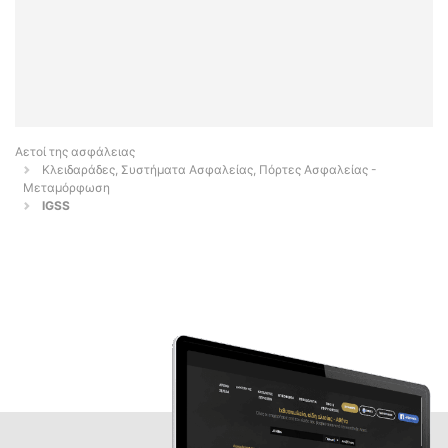
Αετοί της ασφάλειας
Κλειδαράδες, Συστήματα Ασφαλείας, Πόρτες Ασφαλείας -
Μεταμόρφωση
IGSS