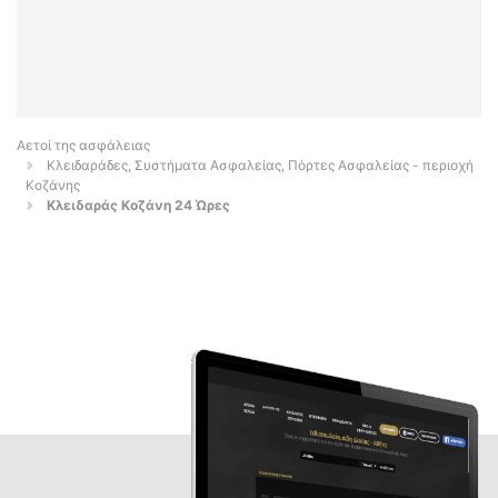
Αετοί της ασφάλειας
Κλειδαράδες, Συστήματα Ασφαλείας, Πόρτες Ασφαλείας - περιοχή
Κοζάνης
Κλειδαράς Κοζάνη 24 Ώρες