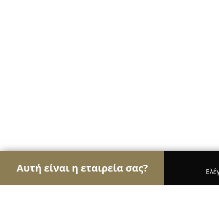
Αυτή είναι η εταιρεία σας?
Ελέ
Αετοί της ασφάλειας
Κλειδαράδες, Συστήματα Α