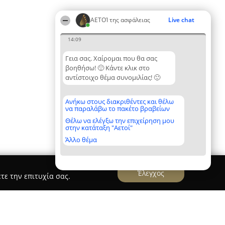
ΑΕΤΟΊ της ασφάλειας
Live chat
14:09
Γεια σας. Χαίρομαι που θα σας
βοηθήσω! 🙂 Κάντε κλικ στο
αντίστοιχο θέμα συνομιλίας! 🙂
Ανήκω στους διακριθέντες και θέλω
να παραλάβω το πακέτο βραβείων
Θέλω να ελέγξω την επιχείρηση μου
στην κατάταξη "Αετοί"
Άλλο θέμα
Έλεγχος
τε την επιτυχία σας.