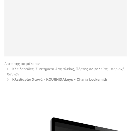
Αετοί της ασφάλειας
Κλειδαράδες, Συστήματα Ασφαλείας, Πόρτες Ασφαλείας - περιοχή
Χανίων
Κλειδαράς Χανιά - KOURNIDAkeys - Chania Locksmith