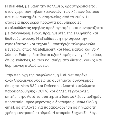
Η
Dial-Net
, με βάση την Καλλιθέα, δραστηριοποιείται
στον χώρο των τηλεπικοινωνιών, των λύσεων δικτύου
και των συστημάτων ασφαλείας από το 2006. Η
εταιρεία προσφέρει προϊόντα και υπηρεσίες
ακολουθώντας υψηλές προδιαγραφές, και συνεργάζεται
με αναγνωρισμένους προμηθευτές της ελληνικής και
διεθνούς αγοράς. Η εξειδίκευση της αφορά την
εγκατάσταση και τεχνική υποστήριξη τηλεφωνικών
κέντρων, όπως AlcatelLucent και Nec, καθώς και VoIP
λύσεις. Επίσης, διατίθεται εξοπλισμός ενεργού δικτύου,
όπως switches, routers και ασύρματα δίκτυα, καθώς και
δομημένες καλωδιώσεις.
Στην περιοχή της ασφάλειας, η Dial-Net παρέχει
ολοκληρωμένες λύσεις με συστήματα συναγερμού
όπως τα Mars 832 και Defendo, κλειστά κυκλώματα
παρακολούθησης (CCTV) και άλλες τεχνολογίες
επιτήρησης. Αυτά τα συστήματα διασφαλίζουν αυξημένη
προστασία, προσφέροντας ειδοποιήσεις μέσω SMS ή
email, με επιλογές για παρακολούθηση με ή χωρίς τη
χρήση κεντρικού σταθμού. Η εταιρεία ξεχωρίζει λόγω