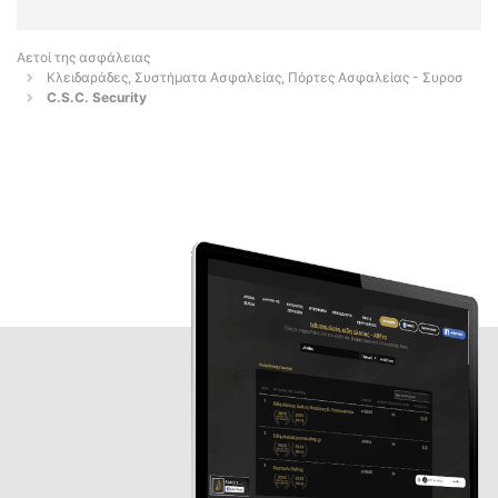
Αετοί της ασφάλειας
Κλειδαράδες, Συστήματα Ασφαλείας, Πόρτες Ασφαλείας - Συροσ
C.S.C. Security