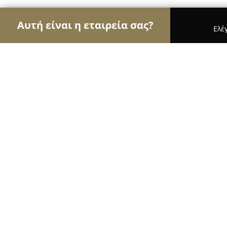
Αυτή είναι η εταιρεία σας?
Ελέ
Αετοί της ασφάλειας
Κλειδαράδες, Συστήματα Α
Κλειδαράς Βραχάτι-Κορινθία Key So
9.8
(134)
Βραχατι, Παναγή Τσαλδάρη 84 Π.Ε.Ο. Πατρών-Κο
Εμφάνιση αριθμού τηλεφώνου