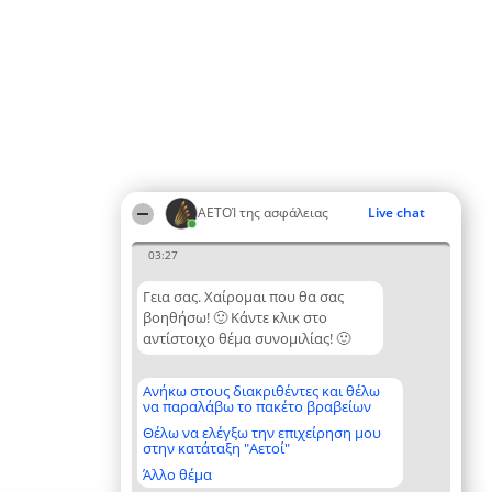
ΑΕΤΟΊ της ασφάλειας
Live chat
03:27
Γεια σας. Χαίρομαι που θα σας
βοηθήσω! 🙂 Κάντε κλικ στο
αντίστοιχο θέμα συνομιλίας! 🙂
Ανήκω στους διακριθέντες και θέλω
να παραλάβω το πακέτο βραβείων
Θέλω να ελέγξω την επιχείρηση μου
στην κατάταξη "Αετοί"
Άλλο θέμα