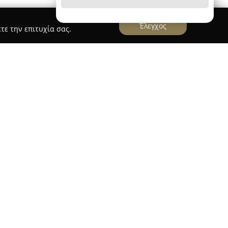
Έλεγχος
τε την επιτυχία σας.
ρινθία Key Solutions
ρεία με εξειδίκευση στον κλάδο της ασφάλειας,
ο Βραχάτι Κορινθίας καθώς και σε όλη την
εμπειρία στο αντικείμενο, η εταιρεία καλύπτει
νητα και επαγγελματικούς χώρους, προσφέροντας
ες.
lutions περιλαμβάνουν άνοιγμα θυρών σε
ή και επισκευή κάθε τύπου κλειδιών, ακόμη και
εία διαθέτει σύγχρονο τεχνολογικό εξοπλισμό,
οιότητας για κλειδαριές ασφαλείας, λουκέτα και