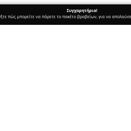
Συγχαρητήρια!
γξτε πώς μπορείτε να πάρετε το πακέτο βραβείων, για να απολαύσε
σφαλείας, Πόρτες Ασφαλείας - Βραχατι
Κλειδαράς Βραχάτι-Κο
lutions
Σχετικά με την εταιρεία:
Η
Key Solutions
είναι μια εται
δραστηριοποιούμενη κυρίως στ
ευρύτερη περιοχή. Με πολυετή 
ανάγκες σε κατοικίες, αυτοκί
Δείτε περισσότερα >>
άμεσες και αξιόπιστες υπηρεσί
Οι δραστηριότητες της Key So
περιπτώσεις ανάγκης, κατασκευ
ρίνθου /Βραχατι
αυτών με immobilizer. Η εταιρ
προσφέροντας λύσεις υψηλής π