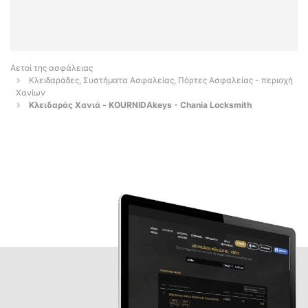
Αετοί της ασφάλειας
Κλειδαράδες, Συστήματα Ασφαλείας, Πόρτες Ασφαλείας - περιοχή
Χανίων
Κλειδαράς Χανιά - KOURNIDAkeys - Chania Locksmith