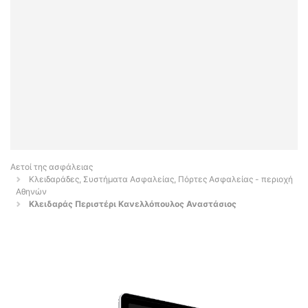
Αετοί της ασφάλειας
Κλειδαράδες, Συστήματα Ασφαλείας, Πόρτες Ασφαλείας - περιοχή
Αθηνών
Κλειδαράς Περιστέρι Κανελλόπουλος Αναστάσιος