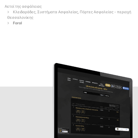
Αετοί της ασφάλειας
Κλειδαράδες, Συστήματα Ασφαλείας, Πόρτες Ασφαλείας - περιοχή
Θεσσαλονίκης
Forol