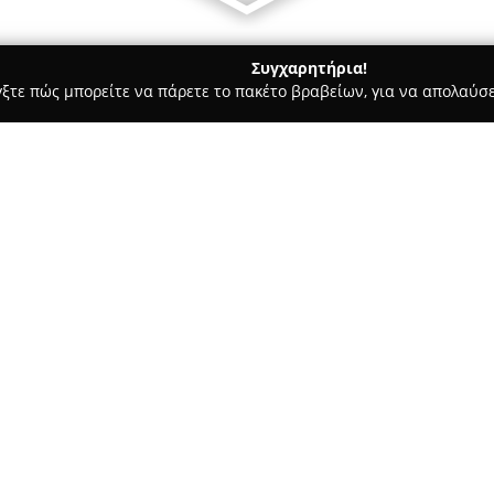
Συγχαρητήρια!
γξτε πώς μπορείτε να πάρετε το πακέτο βραβείων, για να απολαύσε
σφαλείας, Πόρτες Ασφαλείας - περιοχή Αθηνών
AJAX ΣΥΝΑΓΕ
Σχετικά με την εταιρεία:
Η εταιρεία που εδρεύει στη Γλ
ασφάλειας, προσφέροντας πρω
της
AJAX ΣΥΝΑΓΕΡΜΟΣ
διακρί
βραβευμένη αισθητική και την
Δείτε περισσότερα >>
τους. Η γκάμα των συστημάτων
για πόρτες και παράθυρα, ανι
θερμοκρασίας και πλημμύρας,
ασφαλείας.