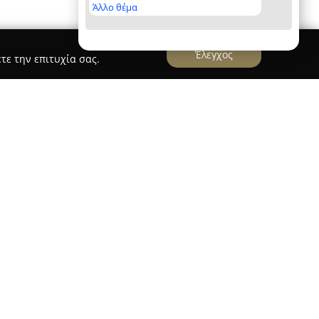
Άλλο θέμα
Έλεγχος
τε την επιτυχία σας.
ΡΜΟΣ
υφάδα εξειδικεύεται σε σύγχρονες λύσεις
τοποριακά ασύρματα συστήματα. Τα προϊόντα
νονται για τον καινοτόμο σχεδιασμό τους, τη
 υψηλή αποτελεσματικότητα στη λειτουργία
 περιλαμβάνει ανιχνευτές κίνησης, αισθητήρες
χνευτές καπνού, θραύσης τζαμιών, καθώς και
 επιτρέποντας την κάλυψη πολλαπλών αναγκών