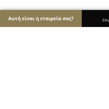
Αυτή είναι η εταιρεία σας?
Ελέ
Αετοί της ασφάλειας
Κλειδαράδες, Συστήματα Α
AJAX ΣΥΝΑΓΕΡΜΟΣ
9.8
(49)
Γλυφάδα, Δημ. Γούναρη 78