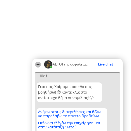
ΑΕΤΟΊ της ασφάλειας
Live chat
15:48
Γεια σας. Χαίρομαι που θα σας
βοηθήσω! 🙂 Κάντε κλικ στο
αντίστοιχο θέμα συνομιλίας! 🙂
Ανήκω στους διακριθέντες και θέλω
να παραλάβω το πακέτο βραβείων
Θέλω να ελέγξω την επιχείρηση μου
στην κατάταξη "Αετοί"