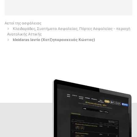
Αετοί της ασφάλειας
Κλειδαράδες, Συστήματα Ασφαλείας, Πόρτες Ασφαλείας - περιοχή
Ανατολικής Αττικής
kleidaras lavrio (Χατζηπαρασκευάς Κώστας)