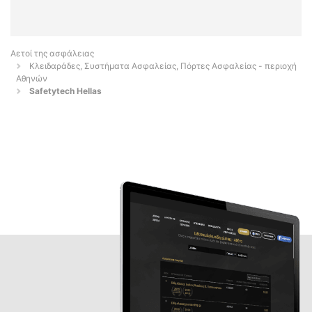
Αετοί της ασφάλειας
Κλειδαράδες, Συστήματα Ασφαλείας, Πόρτες Ασφαλείας - περιοχή
Αθηνών
Safetytech Hellas