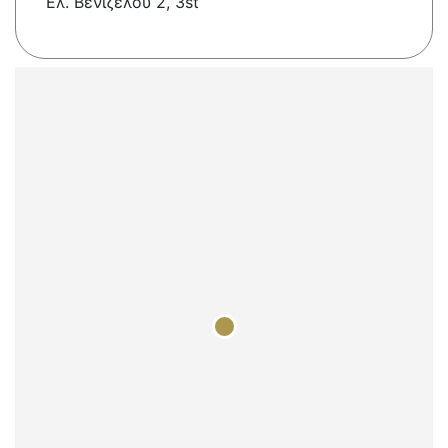
Ελ. Βενιζέλου 2, 3st