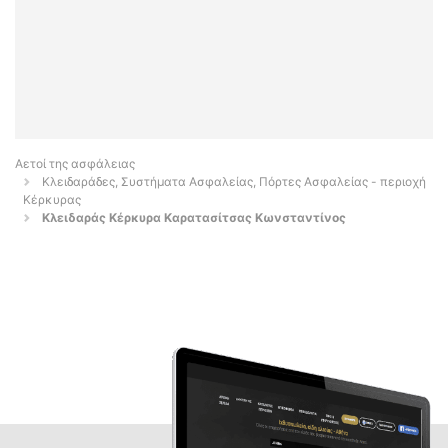
Αετοί της ασφάλειας
Κλειδαράδες, Συστήματα Ασφαλείας, Πόρτες Ασφαλείας - περιοχή
Κέρκυρας
Κλειδαράς Κέρκυρα Καρατασίτσας Κωνσταντίνος