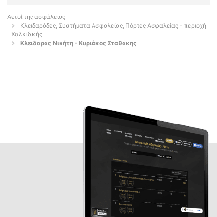
Αετοί της ασφάλειας
Κλειδαράδες, Συστήματα Ασφαλείας, Πόρτες Ασφαλείας - περιοχή
Χαλκιδικής
Κλειδαράς Νικήτη - Κυριάκος Σταθάκης