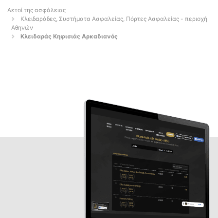
Αετοί της ασφάλειας
Κλειδαράδες, Συστήματα Ασφαλείας, Πόρτες Ασφαλείας - περιοχή
Αθηνών
Κλειδαράς Κηφισιάς Αρκαδιανός