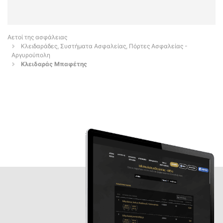
Αετοί της ασφάλειας
Κλειδαράδες, Συστήματα Ασφαλείας, Πόρτες Ασφαλείας -
Αργυρούπολη
Κλειδαράς Μπαφέτης