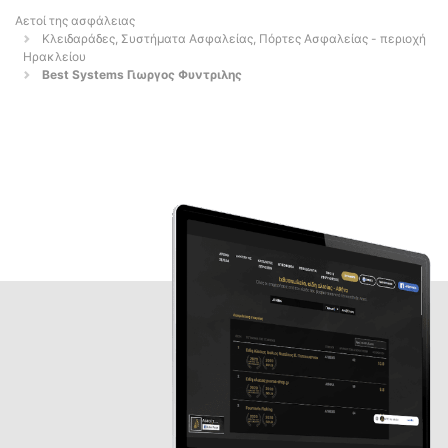
Αετοί της ασφάλειας
Κλειδαράδες, Συστήματα Ασφαλείας, Πόρτες Ασφαλείας - περιοχή
Ηρακλείου
Best Systems Γιωργος Φυντριλης