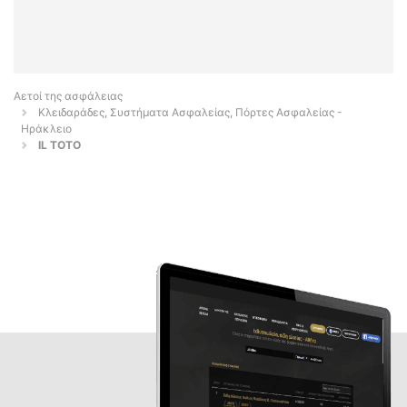
Αετοί της ασφάλειας
Κλειδαράδες, Συστήματα Ασφαλείας, Πόρτες Ασφαλείας -
Ηράκλειο
IL TOTO