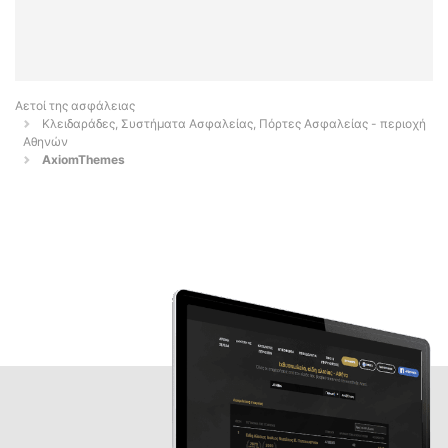
Αετοί της ασφάλειας
Κλειδαράδες, Συστήματα Ασφαλείας, Πόρτες Ασφαλείας - περιοχή
Αθηνών
AxiomThemes