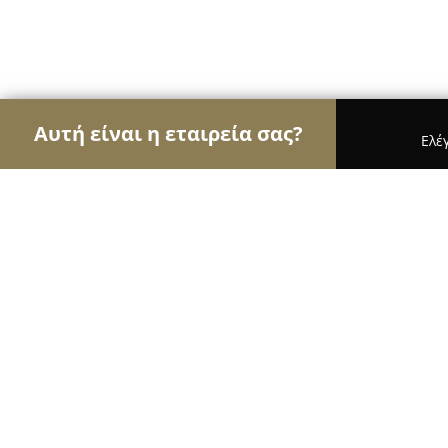
Αυτή είναι η εταιρεία σας?
Ελέ
Αετοί της ασφάλειας
Κλειδαράδες, Συστήματα Α
Βελιασ Τεχνικη - Πορτεσ Ασφαλεια