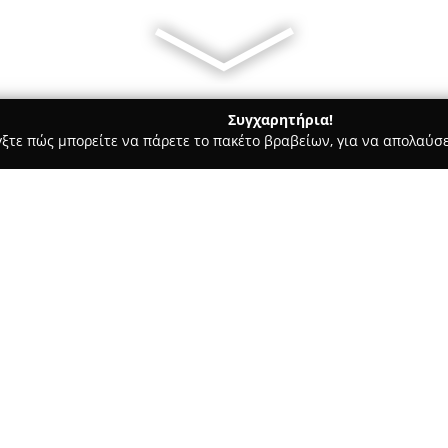
Συγχαρητήρια!
γξτε πώς μπορείτε να πάρετε το πακέτο βραβείων, για να απολαύσε
σφαλείας, Πόρτες Ασφαλείας - περιοχή Αθηνών
Βελιασ Τεχνι
σ
Σχετικά με την εταιρεία:
Η
Βελιάς Τεχνική
αποτελεί μι
της ασφάλειας, έχοντας συγκε
προσφορά αξιόπιστων λύσεων 
κλειδαριών. Η εταιρεία εξειδι
Δείτε περισσότερα >>
εγκατάσταση πορτών ασφαλεία