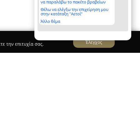
να παραλάβω το πακέτο βραβείων
Θέλω να ελέγξω την επιχείρηση μου
στην κατάταξη "Αετοί"
Άλλο θέμα
Έλεγχος
τε την επιτυχία σας.
κη - Πορτεσ Ασφαλειασ
α επιχείρηση με πολυετή παρουσία στον τομέα
ντρώσει εμπειρία άνω των είκοσι ετών στην
σε θωρακισμένες πόρτες και συστήματα
κεύεται τόσο στην εμπορία όσο και στην
ς υψηλής ποιότητας, διασφαλίζοντας