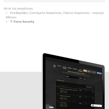
Αετοί της ασφάλειας
Κλειδαράδες, Συστήματα Ασφαλείας, Πόρτες Ασφαλείας - περιοχή
Αθηνών
T-Force Security