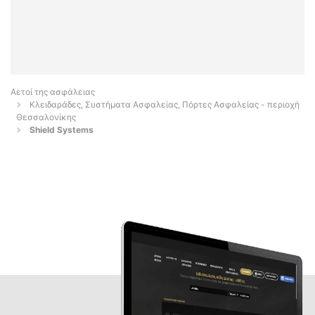
Αετοί της ασφάλειας
Κλειδαράδες, Συστήματα Ασφαλείας, Πόρτες Ασφαλείας - περιοχή
Θεσσαλονίκης
Shield Systems