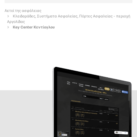
Αετοί της ασφάλειας
Κλειδαράδες, Συστήματα Ασφαλείας, Πόρτες Ασφαλείας - περιοχή
Αργολίδας
Key Center Κεντίογλου