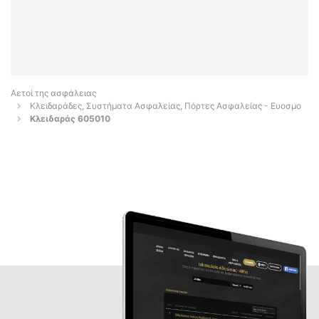
Αετοί της ασφάλειας
Κλειδαράδες, Συστήματα Ασφαλείας, Πόρτες Ασφαλείας - Ευοσμο
Κλειδαράς 605010