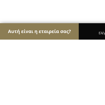
Αυτή είναι η εταιρεία σας?
Ελέ
Αετοί της ασφάλειας
Κλειδαράδες, Συστήματα Α
Kleidikos - Ο ειδικός στο κλειδί & 
ασφαλείας