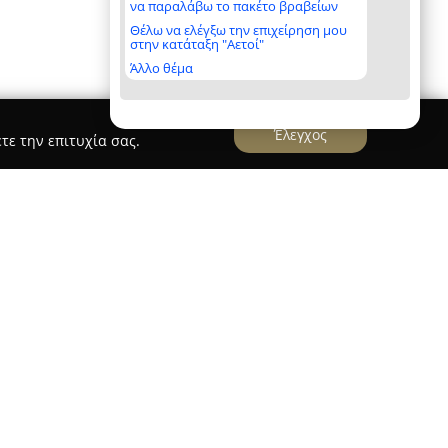
να παραλάβω το πακέτο βραβείων
Θέλω να ελέγξω την επιχείρηση μου
στην κατάταξη "Αετοί"
Άλλο θέμα
Έλεγχος
τε την επιτυχία σας.
 ειδικός στο κλειδί & στα συστήματα ασφαλείας
ι στον κλάδο των συστημάτων ασφαλείας και
ήρεις λύσεις με εμπειρία που ξεπερνά τα
αθέτει εξειδικευμένο προσωπικό και
ς τεχνολογίες, εξασφαλίζοντας υψηλής ποιότητας
ικιών, επιχειρήσεων και οχημάτων.