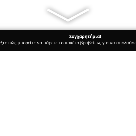
Συγχαρητήρια!
γξτε πώς μπορείτε να πάρετε το πακέτο βραβείων, για να απολαύσε
σφαλείας, Πόρτες Ασφαλείας - περιοχή Αθηνών
Kleidikos - Ο
στα συστήματα
Σχετικά με την εταιρεία:
Ο Κλειδικός
δραστηριοποιείτα
των κλειδιών, προσφέροντας πλ
τριάντα χρόνια. Η εταιρεία δι
παρακολουθεί διαρκώς τις νέε
υπηρεσίες για την ασφάλεια ο
Δείτε περισσότερα >>