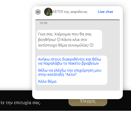
ΑΕΤΟΊ της ασφάλειας
Live chat
10:30
Γεια σας. Χαίρομαι που θα σας
βοηθήσω! 🙂 Κάντε κλικ στο
αντίστοιχο θέμα συνομιλίας! 🙂
Ανήκω στους διακριθέντες και θέλω
να παραλάβω το πακέτο βραβείων
Θέλω να ελέγξω την επιχείρηση μου
στην κατάταξη "Αετοί"
Άλλο θέμα
Έλεγχος
τε την επιτυχία σας.