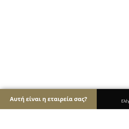
Αυτή είναι η εταιρεία σας?
Ελέ
Αετοί της ασφάλειας
Κλειδαράδες, Συστήματα Α