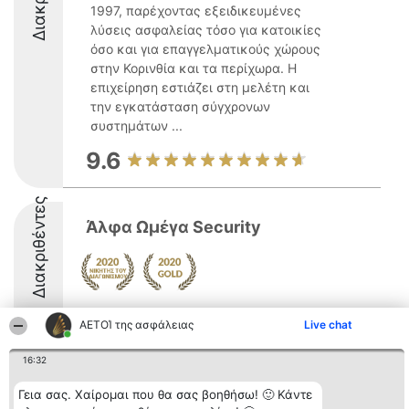
1997, παρέχοντας εξειδικευμένες
λύσεις ασφαλείας τόσο για κατοικίες
όσο και για επαγγελματικούς χώρους
στην Κορινθία και τα περίχωρα. Η
επιχείρηση εστιάζει στη μελέτη και
την εγκατάσταση σύγχρονων
συστημάτων ...
9.6
Διακριθέντες
Άλφα Ωμέγα Security
ΑΕΤΟΊ της ασφάλειας
Live chat
16:32
Διοργανωτής της
Κατάταξη
Επικοινωνία
κατάταξης
Γεια σας. Χαίρομαι που θα σας βοηθήσω! 🙂 Κάντε
Διακριθέντες
Επικοινωνία
BEAUTIFUL COMPANY
Λίστα όλων