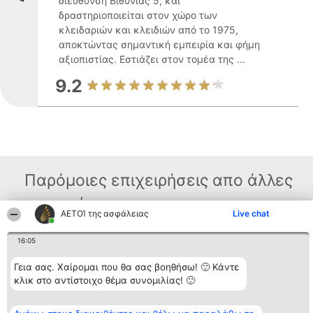
διεύθυνση Βιθυνίας 5, και
δραστηριοποιείται στον χώρο των
κλειδαριών και κλειδιών από το 1975,
αποκτώντας σημαντική εμπειρία και φήμη
αξιοπιστίας. Εστιάζει στον τομέα της ...
9.2
Παρόμοιες επιχειρήσεις απο άλλες
περιοχές
ΑΕΤΟΊ της ασφάλειας
Live chat
16:05
Διοργανωτής της
Κατάταξη
Επικοινωνία
κατάταξης
Διακριθέντες
Επικοινωνία
Γεια σας. Χαίρομαι που θα σας βοηθήσω! 🙂 Κάντε
BEAUTIFUL COMPANY
Λίστα όλων
κλικ στο αντίστοιχο θέμα συνομιλίας! 🙂
Μονοπρόσωπη ΙΚΕ
των
ΤΗΛ. ΕΠΙΚΟΙΝΩΝΙΑΣ:
διακριθέντων
2104128019
Μεθοδολογία
email: