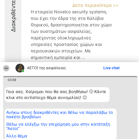
Διακριθέντες
Δείτε περισσότερα >>
Η εταιρεία Novelco security systems,
που έχει την έδρα της στα Καλύβια
Θορικού, δραστηριοποιείται στον χώρο
των συστημάτων ασφαλείας,
παρέχοντας ολοκληρωμένες
υπηρεσίες προστασίας χώρων και
περιουσιακών στοιχείων. Με
σημαντική εμπειρία και ...
9.8
ΑΕΤΟΊ της ασφάλειας
Live chat
03:58
Διοργανωτής της
Κατάταξη
Επικοινωνία
Γεια σας. Χαίρομαι που θα σας βοηθήσω! 🙂 Κάντε
κατάταξης
Διακριθέντες
Επικοινωνία
κλικ στο αντίστοιχο θέμα συνομιλίας! 🙂
BEAUTIFUL COMPANY
Λίστα όλων
Μονοπρόσωπη ΙΚΕ
των
ΤΗΛ. ΕΠΙΚΟΙΝΩΝΙΑΣ:
διακριθέντων
Ανήκω στους διακριθέντες και θέλω να παραλάβω το
2104128019
Μεθοδολογία
πακέτο βραβείων
email:
Όροι &
aetoi@beautifulcompany.co
προϋποθέσεις
Θέλω να ελέγξω την επιχείρηση μου στην κατάταξη
"Αετοί"
ΠΟΛΙΤΙΚΗ
ΑΠΟΡΡΗΤΟΥ
Άλλο θέμα