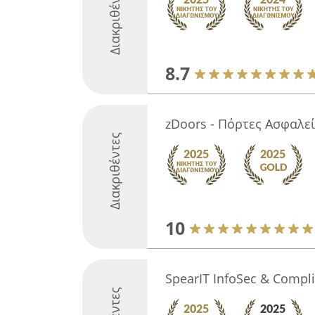
Διακριθέντες
8.7
zDoors - Πόρτες Ασφαλε
Διακριθέντες
10
SpearIT InfoSec & Compl