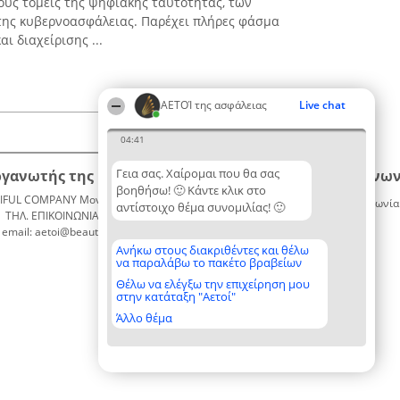
τους τομείς της ψηφιακής ταυτότητας, των
της κυβερνοασφάλειας. Παρέχει πλήρες φάσμα
 διαχείρισης ...
ΑΕΤΟΊ της ασφάλειας
Live chat
04:41
Γεια σας. Χαίρομαι που θα σας
ργανωτής της κατάταξης
Κατάταξη
Επικοινων
βοηθήσω! 🙂 Κάντε κλικ στο
IFUL COMPANY Μονοπρόσωπη ΙΚΕ
Διακριθέντες
Επικοινωνία
αντίστοιχο θέμα συνομιλίας! 🙂
ΤΗΛ. ΕΠΙΚΟΙΝΩΝΙΑΣ: 2104128019
Λίστα
email: aetoi@beautifulcompany.co
όλων των
διακριθέντων
Ανήκω στους διακριθέντες και θέλω
να παραλάβω το πακέτο βραβείων
Μεθοδολογία
Όροι &
Θέλω να ελέγξω την επιχείρηση μου
στην κατάταξη "Αετοί"
προϋποθέσεις
ΠΟΛΙΤΙΚΗ
Άλλο θέμα
ΑΠΟΡΡΗΤΟΥ