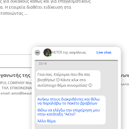
ς για οικιακούς καθώς και για επαγγελματικούς
. Η εταιρεία διαθέτει ειδίκευση στα
οποιώντας ...
ΑΕΤΟΊ της ασφάλειας
Live chat
22:14
Γεια σας. Χαίρομαι που θα σας
ργανωτής της κατάταξης
Κατάταξη
Επικοινων
βοηθήσω! 🙂 Κάντε κλικ στο
IFUL COMPANY Μονοπρόσωπη ΙΚΕ
Διακριθέντες
Επικοινωνία
αντίστοιχο θέμα συνομιλίας! 🙂
ΤΗΛ. ΕΠΙΚΟΙΝΩΝΙΑΣ: 2104128019
Λίστα
email: aetoi@beautifulcompany.co
όλων των
διακριθέντων
Ανήκω στους διακριθέντες και θέλω
να παραλάβω το πακέτο βραβείων
Μεθοδολογία
Όροι &
Θέλω να ελέγξω την επιχείρηση μου
στην κατάταξη "Αετοί"
προϋποθέσεις
ΠΟΛΙΤΙΚΗ
Άλλο θέμα
ΑΠΟΡΡΗΤΟΥ