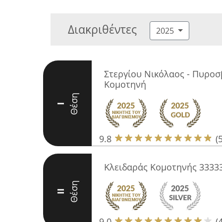
Διακριθέντες
2025
Στεργίου Νικόλαος - Πυροσβ
Κομοτηνή
Θέση
I
9.8
(
Κλειδαράς Κομοτηνής 3333
Θέση
II
9.0
(