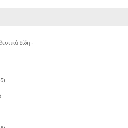
εστικά Είδη -
55)
3
48)