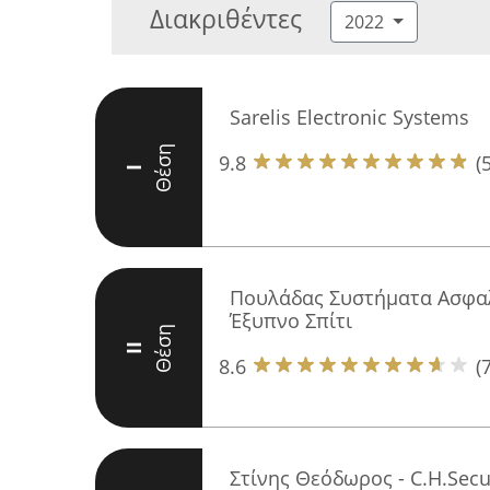
Διακριθέντες
2022
Sarelis Electronic Systems
Θέση
9.8
(
I
Πουλάδας Συστήματα Ασφαλε
Έξυπνο Σπίτι
Θέση
II
8.6
(7
Στίνης Θεόδωρος - C.H.Secu