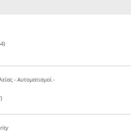
54)
ίας - Αυτοματισμοί -
)
rity